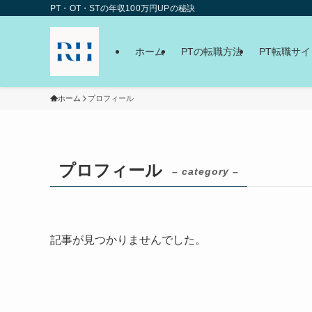
PT・OT・STの年収100万円UPの秘訣
ホーム
PTの転職方法
PT転職サ
ホーム
プロフィール
プロフィール
– category –
記事が見つかりませんでした。